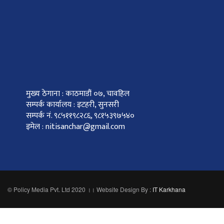
मुख्य ठेगाना : काठमाडौं ०७, चावहिल
सम्पर्क कार्यालय : इटहरी, सुनसरी
सम्पर्क नं. ९८५११९८२८६, ९८१५३९७५४०
इमेल : nitisanchar@gmail.com
© Policy Media Pvt. Ltd 2020 ।। Website Design By :
IT Karkhana