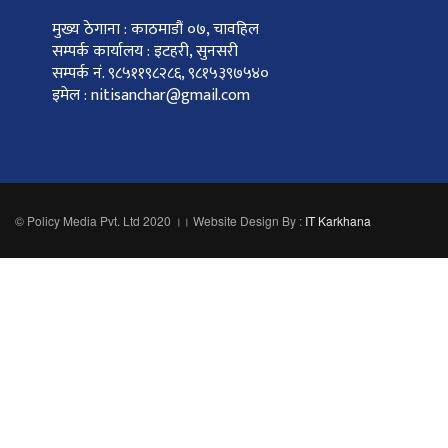
मुख्य ठेगाना : काठमाडौं ०७, चावहिल
सम्पर्क कार्यालय : इटहरी, सुनसरी
सम्पर्क नं. ९८५११९८२८६, ९८१५३९७५४०
इमेल : nitisanchar@gmail.com
© Policy Media Pvt. Ltd 2020 ।। Website Design By :
IT Karkhana