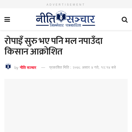
ADVERTISEMENT
रोपाइँ सुरु भए पनि मल नपाउँदा
किसान आक्रोशित
by
नीति सञ्चार
प्रकाशित मिति : २०७८ असार ४ गते, १२:१४ बजे