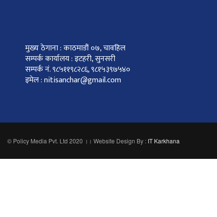
मुख्य ठेगाना : काठमाडौं ०७, चावहिल
सम्पर्क कार्यालय : इटहरी, सुनसरी
सम्पर्क नं. ९८५११९८२८६, ९८१५३९७५४०
इमेल : nitisanchar@gmail.com
© Policy Media Pvt. Ltd 2020 ।। Website Design By :
IT Karkhana