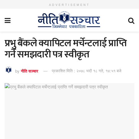
ADVERTISEMENT
प्रभु बैंकले क्यापिटल मर्चेन्टलाई प्राप्ति
गर्ने समझदारी पत्र स्वीकृत
by
नीति सञ्चार
प्रकाशित मिति : २०७८ भदौ १८ गते, १४:५१ बजे