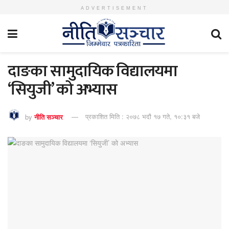
ADVERTISEMENT
दाङका सामुदायिक विद्यालयमा
‘सियुजी’ को अभ्यास
by
नीति सञ्चार
प्रकाशित मिति : २०७८ भदौ १७ गते, १०:३१ बजे