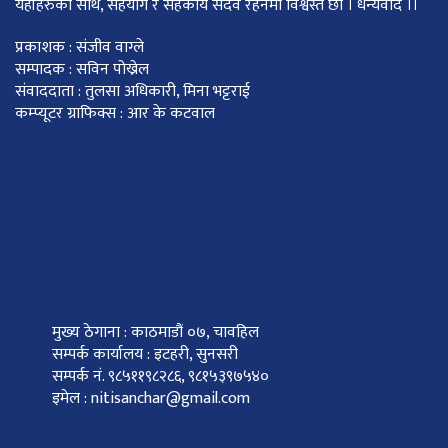
यहाँहरुको साथ, सहयोग र सहकार्य सदवै रहनेमा विश्वस्त छौं । धन्यवाद ।।
प्रकाशक : संजीव वाग्ले
सम्पादक : सविन पोख्रेल
संवाददाता : तुलसा अधिकारी, मिना भट्टराई
कम्प्यूटर ग्राफिक्स : आर के कटवाल
मुख्य ठेगाना : काठमाडौं ०७, चावहिल
सम्पर्क कार्यालय : इटहरी, सुनसरी
सम्पर्क नं. ९८५११९८२८६, ९८१५३९७५४०
इमेल : nitisanchar@gmail.com