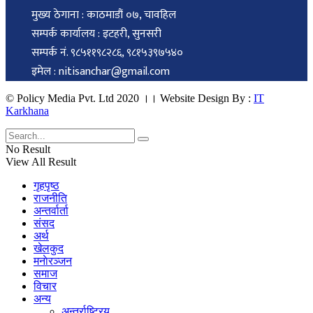
मुख्य ठेगाना : काठमाडौं ०७, चावहिल
सम्पर्क कार्यालय : इटहरी, सुनसरी
सम्पर्क नं. ९८५११९८२८६, ९८१५३९७५४०
इमेल : nitisanchar@gmail.com
© Policy Media Pvt. Ltd 2020 ।। Website Design By :
IT
Karkhana
No Result
View All Result
गृहपृष्ठ
राजनीति
अन्तर्वार्ता
संसद
अर्थ
खेलकुद
मनाेरञ्जन
समाज
विचार
अन्य
अन्तर्राष्ट्रिय