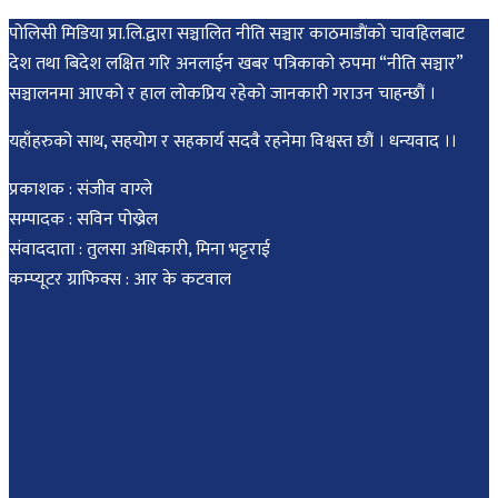
पोलिसी मिडिया प्रा.लि.द्वारा सञ्चालित नीति सञ्चार काठमाडाैंकाे चावहिलबाट
देश तथा बिदेश लक्षित गरि अनलाईन खबर पत्रिकाको रुपमा “नीति सञ्चार”
सञ्चालनमा आएको र हाल लोकप्रिय रहेको जानकारी गराउन चाहन्छौं ।
यहाँहरुको साथ, सहयोग र सहकार्य सदवै रहनेमा विश्वस्त छौं । धन्यवाद ।।
प्रकाशक : संजीव वाग्ले
सम्पादक : सविन पोख्रेल
संवाददाता : तुलसा अधिकारी, मिना भट्टराई
कम्प्यूटर ग्राफिक्स : आर के कटवाल