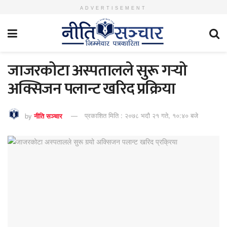
ADVERTISEMENT
जाजरकोटा अस्पतालले सुरू गर्‍यो
अक्सिजन पलान्ट खरिद प्रक्रिया
by
नीति सञ्चार
प्रकाशित मिति : २०७८ भदौ २१ गते, १०:४० बजे