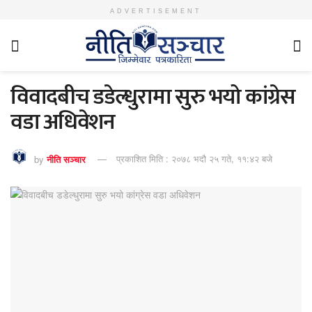
ADVERTISEMENT
विवादबीच डडेल्धुरामा सुरु भयो कांग्रेस
वडा अधिवेशन
by
नीति सञ्चार
प्रकाशित मिति : २०७८ भदौ २५ गते, ११:४२ बजे