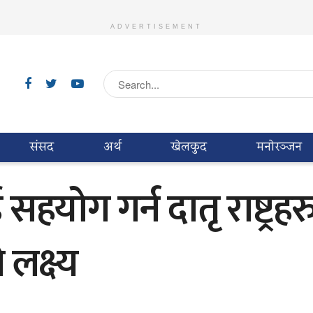
ADVERTISEMENT
संसद
अर्थ
खेलकुद
मनाेरञ्जन
योग गर्न दातृ राष्ट्रह
लक्ष्य