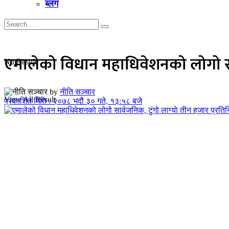
ब्लग
एमालेको विधान महाधिवेशनको लोगो सार्
No Result
by
नीति सञ्चार
View All Result
प्रकाशित मिति : २०७८ भदौ ३० गते, १३:५८ बजे