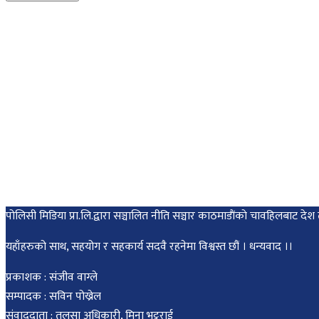
पोलिसी मिडिया प्रा.लि.द्वारा सञ्चालित नीति सञ्चार काठमाडाैंकाे चावहिलबाट
यहाँहरुको साथ, सहयोग र सहकार्य सदवै रहनेमा विश्वस्त छौं । धन्यवाद ।।
प्रकाशक : संजीव वाग्ले
सम्पादक : सविन पोख्रेल
संवाददाता : तुलसा अधिकारी, मिना भट्टराई