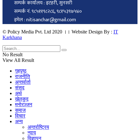
सम्पर्क कार्यालय : इटहरी, सुनसरी
सम्पर्क नं. ९८५११९८२८६, ९८१५३९७५४०
इमेल : nitisanchar@gmail.com
© Policy Media Pvt. Ltd 2020 ।। Website Design By :
IT
Karkhana
No Result
View All Result
गृहपृष्ठ
राजनीति
अन्तर्वार्ता
संसद
अर्थ
खेलकुद
मनाेरञ्जन
समाज
विचार
अन्य
अन्तर्राष्ट्रिय
न्याय
विज्ञापन