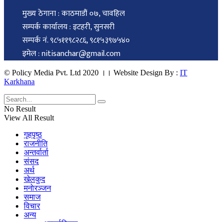
मुख्य ठेगाना : काठमाडौं ०७, चावहिल
सम्पर्क कार्यालय : इटहरी, सुनसरी
सम्पर्क नं. ९८५११९८२८६, ९८१५३९७५४०
इमेल : nitisanchar@gmail.com
© Policy Media Pvt. Ltd 2020 ।। Website Design By :
IT
Karkhana
No Result
View All Result
गृहपृष्ठ
राजनीति
अन्तर्वार्ता
संसद
अर्थ
खेलकुद
मनाेरञ्जन
समाज
विचार
अन्य