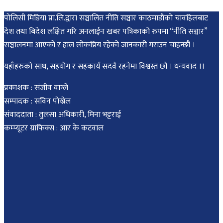
पोलिसी मिडिया प्रा.लि.द्वारा सञ्चालित नीति सञ्चार काठमाडाैंकाे चावहिलबाट
देश तथा बिदेश लक्षित गरि अनलाईन खबर पत्रिकाको रुपमा “नीति सञ्चार”
सञ्चालनमा आएको र हाल लोकप्रिय रहेको जानकारी गराउन चाहन्छौं ।
यहाँहरुको साथ, सहयोग र सहकार्य सदवै रहनेमा विश्वस्त छौं । धन्यवाद ।।
प्रकाशक : संजीव वाग्ले
सम्पादक : सविन पोख्रेल
संवाददाता : तुलसा अधिकारी, मिना भट्टराई
कम्प्यूटर ग्राफिक्स : आर के कटवाल