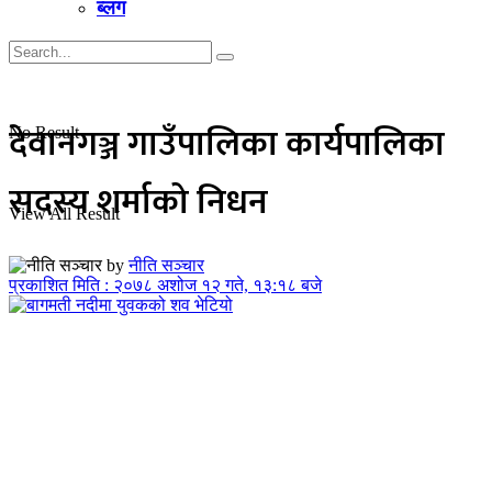
ब्लग
देवानगञ्ज गाउँपालिका कार्यपालिका
No Result
सदस्य शर्माको निधन
View All Result
by
नीति सञ्चार
प्रकाशित मिति : २०७८ अशोज १२ गते, १३:१८ बजे