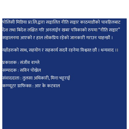
पोलिसी मिडिया प्रा.लि.द्वारा सञ्चालित नीति सञ्चार काठमाडाैंकाे चावहिलबाट
देश तथा बिदेश लक्षित गरि अनलाईन खबर पत्रिकाको रुपमा “नीति सञ्चार”
सञ्चालनमा आएको र हाल लोकप्रिय रहेको जानकारी गराउन चाहन्छौं ।
यहाँहरुको साथ, सहयोग र सहकार्य सदवै रहनेमा विश्वस्त छौं । धन्यवाद ।।
प्रकाशक : संजीव वाग्ले
सम्पादक : सविन पोख्रेल
संवाददाता : तुलसा अधिकारी, मिना भट्टराई
कम्प्यूटर ग्राफिक्स : आर के कटवाल