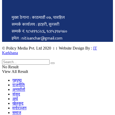
मुख्य ठेगाना : काठमाडौं ०७, चावहिल
सम्पर्क कार्यालय : इटहरी, सुनसरी
सम्पर्क नं. ९८५११९८२८६, ९८१५३९७५४०
इमेल : nitisanchar@gmail.com
© Policy Media Pvt. Ltd 2020 ।। Website Design By :
IT
Karkhana
No Result
View All Result
गृहपृष्ठ
राजनीति
अन्तर्वार्ता
संसद
अर्थ
खेलकुद
मनाेरञ्जन
समाज