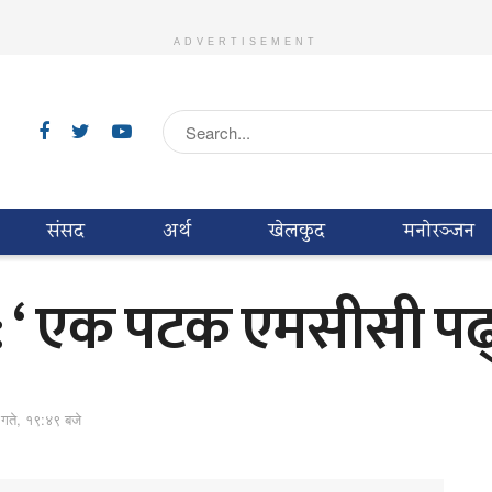
ADVERTISEMENT
संसद
अर्थ
खेलकुद
मनाेरञ्जन
: ‘ एक पटक एमसीसी पढ्न
 गते, १९:४९ बजे