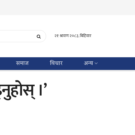
समाज
विचार
अन्य
ुहोस् ।’