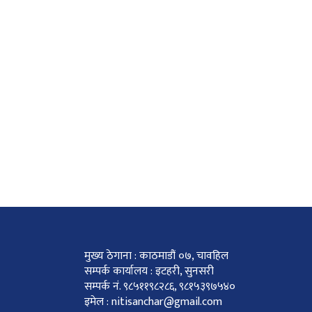
मुख्य ठेगाना : काठमाडौं ०७, चावहिल
सम्पर्क कार्यालय : इटहरी, सुनसरी
सम्पर्क नं. ९८५११९८२८६, ९८१५३९७५४०
इमेल : nitisanchar@gmail.com