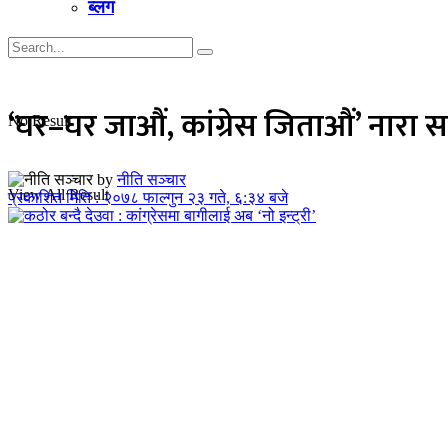
ब्लग
‘घर–घर जाऔं, कांग्रेस जिताऔं’ नारा सह
No Result
by
नीति सञ्चार
View All Result
प्रकाशित मिति : २०७८ फाल्गुन २३ गते, ६:३४ बजे