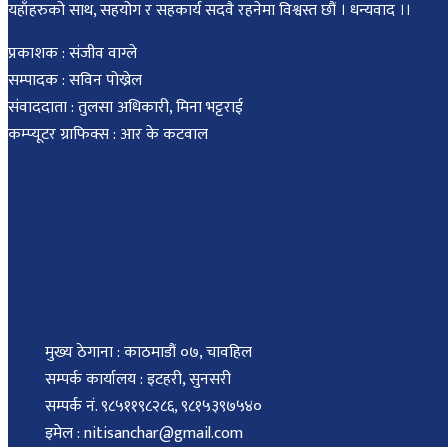
यहाँहरुको साथ, सहयोग र सहकार्य सदवै रहनेमा विश्वस्त छौं । धन्यवाद ।।
प्रकाशक : संजीव वाग्ले
सम्पादक : सविन पोख्रेल
संवाददाता : तुलसा अधिकारी, मिना भट्टराई
कम्प्यूटर ग्राफिक्स : आर के कटवाल
मुख्य ठेगाना : काठमाडौं ०७, चावहिल
सम्पर्क कार्यालय : इटहरी, सुनसरी
सम्पर्क नं. ९८५११९८२८६, ९८१५३९७५४०
इमेल : nitisanchar@gmail.com