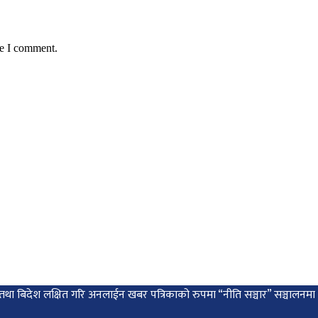
me I comment.
 देश तथा बिदेश लक्षित गरि अनलाईन खबर पत्रिकाको रुपमा “नीति सञ्चार” सञ्चालन