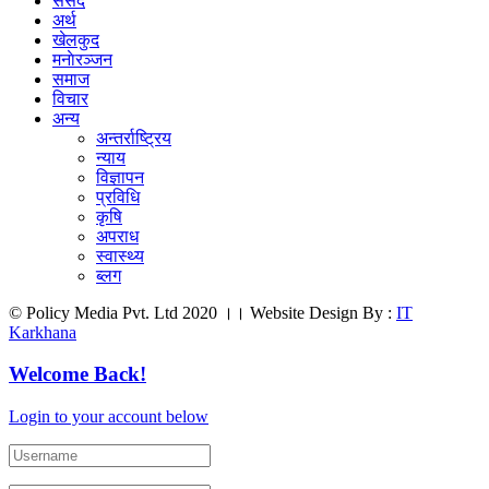
संसद
अर्थ
खेलकुद
मनाेरञ्जन
समाज
विचार
अन्य
अन्तर्राष्ट्रिय
न्याय
विज्ञापन
प्रविधि
कृषि
अपराध
स्वास्थ्य
ब्लग
© Policy Media Pvt. Ltd 2020 ।। Website Design By :
IT
Karkhana
Welcome Back!
Login to your account below