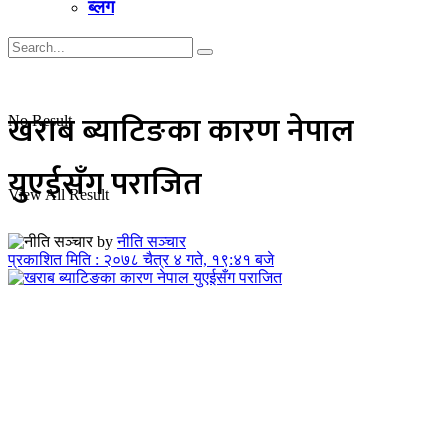
ब्लग
खराब ब्याटिङका कारण नेपाल
No Result
युएईसँग पराजित
View All Result
by
नीति सञ्चार
प्रकाशित मिति : २०७८ चैत्र ४ गते, १९:४१ बजे