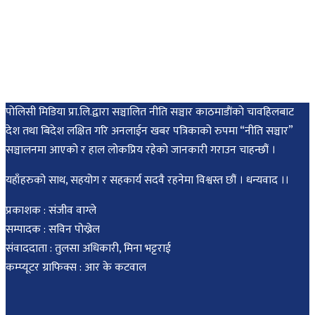
पोलिसी मिडिया प्रा.लि.द्वारा सञ्चालित नीति सञ्चार काठमाडाैंकाे चावहिलबाट
देश तथा बिदेश लक्षित गरि अनलाईन खबर पत्रिकाको रुपमा “नीति सञ्चार”
सञ्चालनमा आएको र हाल लोकप्रिय रहेको जानकारी गराउन चाहन्छौं ।
यहाँहरुको साथ, सहयोग र सहकार्य सदवै रहनेमा विश्वस्त छौं । धन्यवाद ।।
प्रकाशक : संजीव वाग्ले
सम्पादक : सविन पोख्रेल
संवाददाता : तुलसा अधिकारी, मिना भट्टराई
कम्प्यूटर ग्राफिक्स : आर के कटवाल