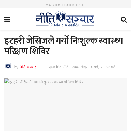
ADVERTISEMENT
इटहरी जेसिजले गर्यो निःशुल्क स्वास्थ्य
परिक्षण शिविर
by
नीति सञ्चार
प्रकाशित मिति : २०७८ चैत्र १० गते, २१:३४ बजे