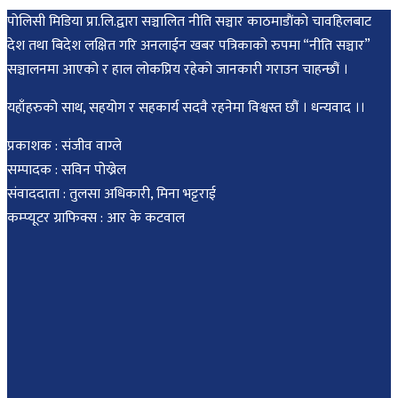
पोलिसी मिडिया प्रा.लि.द्वारा सञ्चालित नीति सञ्चार काठमाडाैंकाे चावहिलबाट
देश तथा बिदेश लक्षित गरि अनलाईन खबर पत्रिकाको रुपमा “नीति सञ्चार”
सञ्चालनमा आएको र हाल लोकप्रिय रहेको जानकारी गराउन चाहन्छौं ।
यहाँहरुको साथ, सहयोग र सहकार्य सदवै रहनेमा विश्वस्त छौं । धन्यवाद ।।
प्रकाशक : संजीव वाग्ले
सम्पादक : सविन पोख्रेल
संवाददाता : तुलसा अधिकारी, मिना भट्टराई
कम्प्यूटर ग्राफिक्स : आर के कटवाल