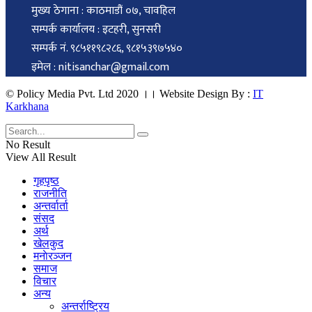
मुख्य ठेगाना : काठमाडौं ०७, चावहिल
सम्पर्क कार्यालय : इटहरी, सुनसरी
सम्पर्क नं. ९८५११९८२८६, ९८१५३९७५४०
इमेल : nitisanchar@gmail.com
© Policy Media Pvt. Ltd 2020 ।। Website Design By :
IT
Karkhana
No Result
View All Result
गृहपृष्ठ
राजनीति
अन्तर्वार्ता
संसद
अर्थ
खेलकुद
मनाेरञ्जन
समाज
विचार
अन्य
अन्तर्राष्ट्रिय