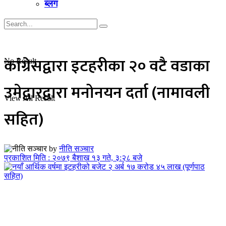
ब्लग
कांग्रेसद्वारा इटहरीका २० वटै वडाका
No Result
उमेद्वारद्वारा मनोनयन दर्ता (नामावली
View All Result
सहित)
by
नीति सञ्चार
प्रकाशित मिति : २०७९ बैशाख १३ गते, ३:२८ बजे