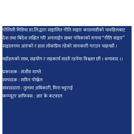
पोलिसी मिडिया प्रा.लि.द्वारा सञ्चालित नीति सञ्चार काठमाडाैंकाे चावहिलबाट
देश तथा बिदेश लक्षित गरि अनलाईन खबर पत्रिकाको रुपमा “नीति सञ्चार”
सञ्चालनमा आएको र हाल लोकप्रिय रहेको जानकारी गराउन चाहन्छौं ।
यहाँहरुको साथ, सहयोग र सहकार्य सदवै रहनेमा विश्वस्त छौं । धन्यवाद ।।
प्रकाशक : संजीव वाग्ले
सम्पादक : सविन पोख्रेल
संवाददाता : तुलसा अधिकारी, मिना भट्टराई
कम्प्यूटर ग्राफिक्स : आर के कटवाल