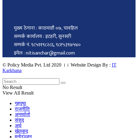
मुख्य ठेगाना : काठमाडौं ०७, चावहिल
सम्पर्क कार्यालय : इटहरी, सुनसरी
सम्पर्क नं. ९८५११९८२८६, ९८१५३९७५४०
इमेल : nitisanchar@gmail.com
© Policy Media Pvt. Ltd 2020 ।। Website Design By :
IT
Karkhana
No Result
View All Result
गृहपृष्ठ
राजनीति
अन्तर्वार्ता
संसद
अर्थ
खेलकुद
मनाेरञ्जन