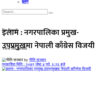
ब्लग
इलाम : नगरपालिका प्रमुख-
No Result
उपप्रमुखमा नेपाली काँग्रेस विजयी
View All Result
by
नीति सञ्चार
प्रकाशित मिति : २०७९ जेष्ठ ४ गते, ६:२६ बजे