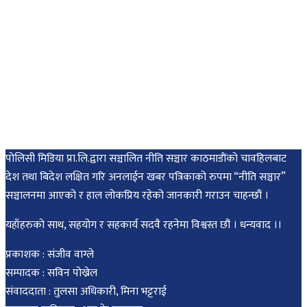
पोलिसी मिडिया प्रा.लि.द्वारा सञ्चालित नीति सञ्चार काठमाडाैंकाे चावहिलबाट
देश तथा बिदेश लक्षित गरि अनलाईन खबर पत्रिकाको रुपमा “नीति सञ्चार”
सञ्चालनमा आएको र हाल लोकप्रिय रहेको जानकारी गराउन चाहन्छौं ।
यहाँहरुको साथ, सहयोग र सहकार्य सदवै रहनेमा विश्वस्त छौं । धन्यवाद ।।
प्रकाशक : संजीव वाग्ले
सम्पादक : सविन पोख्रेल
संवाददाता : तुलसा अधिकारी, मिना भट्टराई