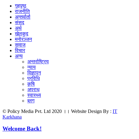
गृहपृष्ठ
राजनीति
अन्तर्वार्ता
संसद
अर्थ
खेलकुद
मनाेरञ्जन
समाज
विचार
अन्य
अन्तर्राष्ट्रिय
न्याय
विज्ञापन
प्रविधि
कृषि
अपराध
स्वास्थ्य
ब्लग
© Policy Media Pvt. Ltd 2020 ।। Website Design By :
IT
Karkhana
Welcome Back!