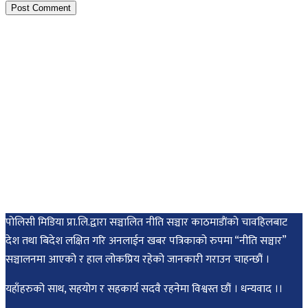
पोलिसी मिडिया प्रा.लि.द्वारा सञ्चालित नीति सञ्चार काठमाडाैंकाे चावहिलबाट
देश तथा बिदेश लक्षित गरि अनलाईन खबर पत्रिकाको रुपमा “नीति सञ्चार”
सञ्चालनमा आएको र हाल लोकप्रिय रहेको जानकारी गराउन चाहन्छौं ।
यहाँहरुको साथ, सहयोग र सहकार्य सदवै रहनेमा विश्वस्त छौं । धन्यवाद ।।