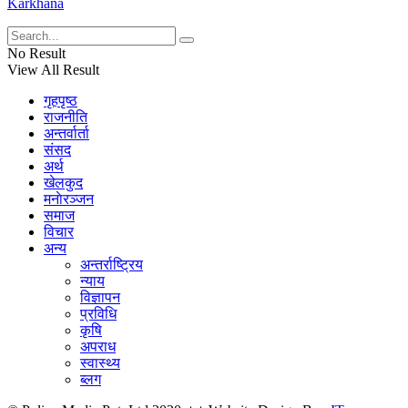
Karkhana
No Result
View All Result
गृहपृष्ठ
राजनीति
अन्तर्वार्ता
संसद
अर्थ
खेलकुद
मनाेरञ्जन
समाज
विचार
अन्य
अन्तर्राष्ट्रिय
न्याय
विज्ञापन
प्रविधि
कृषि
अपराध
स्वास्थ्य
ब्लग