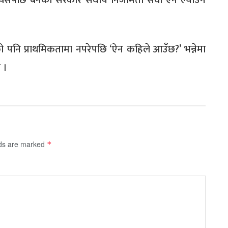
त्यसपछि बनेका सरकार संघीय निजामती सेवा ऐन ल्याउन
 पनि प्राथमिकतामा नपरेपछि ‘ऐन कहिले आउँछ?’ भन्नेमा
 ।
lds are marked
*