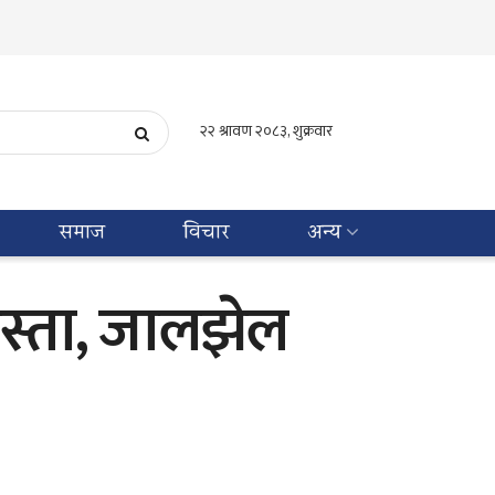
समाज
विचार
अन्य
स्ता, जालझेल