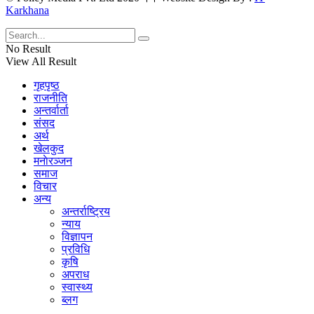
Karkhana
No Result
View All Result
गृहपृष्ठ
राजनीति
अन्तर्वार्ता
संसद
अर्थ
खेलकुद
मनाेरञ्जन
समाज
विचार
अन्य
अन्तर्राष्ट्रिय
न्याय
विज्ञापन
प्रविधि
कृषि
अपराध
स्वास्थ्य
ब्लग