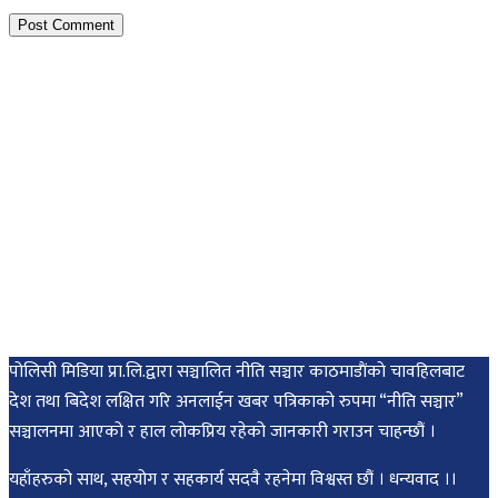
पोलिसी मिडिया प्रा.लि.द्वारा सञ्चालित नीति सञ्चार काठमाडाैंकाे चावहिलबाट
देश तथा बिदेश लक्षित गरि अनलाईन खबर पत्रिकाको रुपमा “नीति सञ्चार”
सञ्चालनमा आएको र हाल लोकप्रिय रहेको जानकारी गराउन चाहन्छौं ।
यहाँहरुको साथ, सहयोग र सहकार्य सदवै रहनेमा विश्वस्त छौं । धन्यवाद ।।