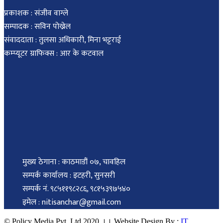
प्रकाशक : संजीव वाग्ले
सम्पादक : सविन पोख्रेल
संवाददाता : तुलसा अधिकारी, मिना भट्टराई
कम्प्यूटर ग्राफिक्स : आर के कटवाल
मुख्य ठेगाना : काठमाडौं ०७, चावहिल
सम्पर्क कार्यालय : इटहरी, सुनसरी
सम्पर्क नं. ९८५११९८२८६, ९८१५३९७५४०
इमेल : nitisanchar@gmail.com
© Policy Media Pvt. Ltd 2020 ।। Website Design By :
IT