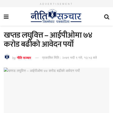
ADVERTISEMENT
खप्तड लघुवित्त – आईपीओमा ७४
करोड बढीको आवेदन पर्यो
by
नीति सञ्चार
प्रकाशित मिति : २०७९ भदौ ९ गते, १३:५३ बजे