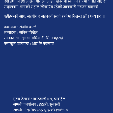
देश तथा बिदेश लक्षित गरि अनलाईन खबर पत्रिकाको रुपमा “नीति सञ्चार”
सञ्चालनमा आएको र हाल लोकप्रिय रहेको जानकारी गराउन चाहन्छौं ।
यहाँहरुको साथ, सहयोग र सहकार्य सदवै रहनेमा विश्वस्त छौं । धन्यवाद ।।
प्रकाशक : संजीव वाग्ले
सम्पादक : सविन पोख्रेल
संवाददाता : तुलसा अधिकारी, मिना भट्टराई
कम्प्यूटर ग्राफिक्स : आर के कटवाल
मुख्य ठेगाना : काठमाडौं ०७, चावहिल
सम्पर्क कार्यालय : इटहरी, सुनसरी
सम्पर्क नं. ९८५११९८२८६, ९८१५३९७५४०