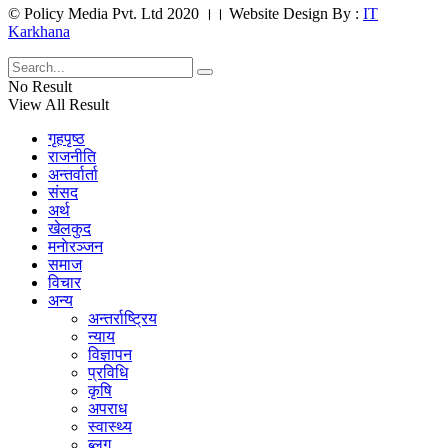
© Policy Media Pvt. Ltd 2020 ।। Website Design By :
IT
Karkhana
No Result
View All Result
गृहपृष्ठ
राजनीति
अन्तर्वार्ता
संसद
अर्थ
खेलकुद
मनाेरञ्जन
समाज
विचार
अन्य
अन्तर्राष्ट्रिय
न्याय
विज्ञापन
प्रविधि
कृषि
अपराध
स्वास्थ्य
ब्लग