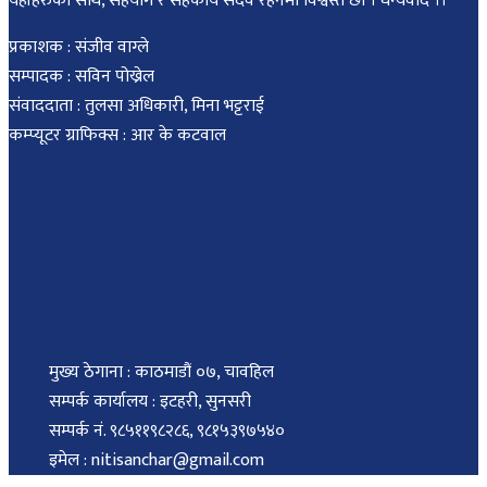
यहाँहरुको साथ, सहयोग र सहकार्य सदवै रहनेमा विश्वस्त छौं । धन्यवाद ।।
प्रकाशक : संजीव वाग्ले
सम्पादक : सविन पोख्रेल
संवाददाता : तुलसा अधिकारी, मिना भट्टराई
कम्प्यूटर ग्राफिक्स : आर के कटवाल
मुख्य ठेगाना : काठमाडौं ०७, चावहिल
सम्पर्क कार्यालय : इटहरी, सुनसरी
सम्पर्क नं. ९८५११९८२८६, ९८१५३९७५४०
इमेल : nitisanchar@gmail.com