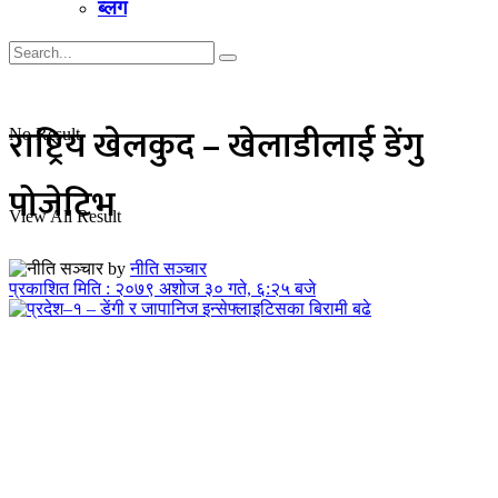
ब्लग
राष्ट्रिय खेलकुद – खेलाडीलाई डेंगु
No Result
पोजेटिभ
View All Result
by
नीति सञ्चार
प्रकाशित मिति : २०७९ अशोज ३० गते, ६:२५ बजे