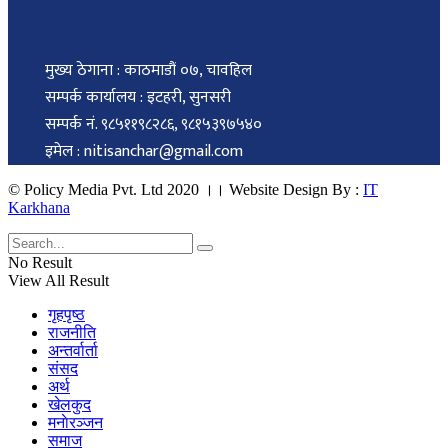
मुख्य ठेगाना : काठमाडौं ०७, चावहिल
सम्पर्क कार्यालय : इटहरी, सुनसरी
सम्पर्क नं. ९८५११९८२८६, ९८१५३९७५४०
इमेल : nitisanchar@gmail.com
© Policy Media Pvt. Ltd 2020 ।। Website Design By :
IT
Karkhana
No Result
View All Result
गृहपृष्ठ
राजनीति
अन्तर्वार्ता
संसद
अर्थ
खेलकुद
मनाेरञ्जन
समाज