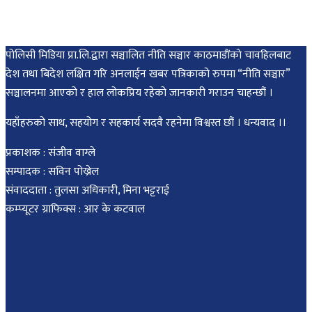
पोलिसी मिडिया प्रा.लि.द्वारा सञ्चालित नीति सञ्चार काठमाडाैंकाे चावहिलबाट
देश तथा बिदेश लक्षित गरि अनलाईन खबर पत्रिकाको रुपमा “नीति सञ्चार”
सञ्चालनमा आएको र हाल लोकप्रिय रहेको जानकारी गराउन चाहन्छौं ।
यहाँहरुको साथ, सहयोग र सहकार्य सदवै रहनेमा विश्वस्त छौं । धन्यवाद ।।
प्रकाशक : संजीव वाग्ले
सम्पादक : सविन पोख्रेल
संवाददाता : तुलसा अधिकारी, मिना भट्टराई
कम्प्यूटर ग्राफिक्स : आर के कटवाल