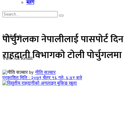
ब्लग
पोर्चुगलका नेपालीलाई पासपोर्ट दिन
No Result
राहदानी विभागको टोली पोर्चुगलमा
View All Result
by
नीति सञ्चार
प्रकाशित मिति : २०७९ चैत्र १६ गते, ६:४९ बजे