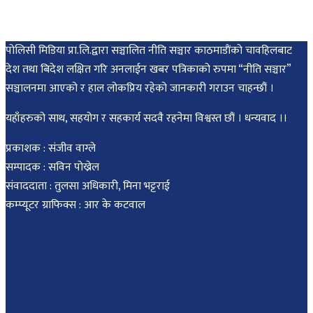
पोलिसी मिडिया प्रा.लि.द्वारा सञ्चालित नीति सञ्चार काठमाडाैंकाे चावहिलबाट
देश तथा बिदेश लक्षित गरि अनलाईन खबर पत्रिकाको रुपमा “नीति सञ्चार”
सञ्चालनमा आएको र हाल लोकप्रिय रहेको जानकारी गराउन चाहन्छौं ।
यहाँहरुको साथ, सहयोग र सहकार्य सदवै रहनेमा विश्वस्त छौं । धन्यवाद ।।
प्रकाशक : संजीव वाग्ले
सम्पादक : सविन पोख्रेल
संवाददाता : तुलसा अधिकारी, मिना भट्टराई
कम्प्यूटर ग्राफिक्स : आर के कटवाल