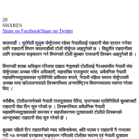
20
SHARES
Share on Facebook
Share on Twitter
काठमाडौं
।
युरोपेली मुलुक पोर्चुगलमा रहेका नेपालीलाई राहदानी सेवा प्रदान गर्नका
लागि राहदानी विभाग काठमाडौंको टोली पोर्चुगल आइपुगेको छ ।
विद्युतीय राहदानीका
लागि दरखास्त सङ्कलन गर्न विभागको टोली बुधबार राजधानी लिस्बन आइपुगेको हो ।
विभागकी शाखा अधिकृत रञ्जिता दाहाल नेतृत्वको टोलीलाई गैरआवासीय नेपाली संघ
पोर्चुगलका अध्यक्ष रविन अधिकारी, महासचिव राजकुमार थापा, अवैतनिक नेपाली
महावाणिज्यदूतावासका प्रतिनिधि छविलाल बगाले, नेपाली महिला समाज पोर्चुगलकी
अध्यक्ष माया खरेललगायतले लिस्बनस्थित अन्तर्राष्ट्रिय विमानस्थलमा स्वागत गरेका
थिए ।
यसैबीच, टोलीअन्तर्गतको नेपाली राजदूतावास पेरिस, फ्रान्सका प्रतिनिधिले बुधबारबाटै
राहदानी सेवा दिन सुरु गरेको छ । लिस्बनस्थित अवैतनिक नेपाली
महावाणिज्यदूतावासको समन्वय र सहजीकरणमा दूतावासको टोलीले लिस्बनको
आन्जुसबाट राहदानी सेवा सुरु गरेको हो ।
बुधबार पहिलो दिन राहदानीको म्याद सकिसकेका, क्षति भएका र राहदानी नै नभएका
गरी १७ जनाको दरखास्त सङ्कलन गरिएको टोलीका सदस्य एवं नेपाली दूतावास