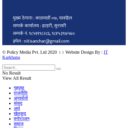
मुख्य ठेगाना : काठमाडौं ०७, चावहिल
सम्पर्क कार्यालय : इटहरी, सुनसरी
सम्पर्क नं. ९८५११९८२८६, ९८१५३९७५४०
इमेल : nitisanchar@gmail.com
© Policy Media Pvt. Ltd 2020 ।। Website Design By :
IT
Karkhana
No Result
View All Result
गृहपृष्ठ
राजनीति
अन्तर्वार्ता
संसद
अर्थ
खेलकुद
मनाेरञ्जन
समाज