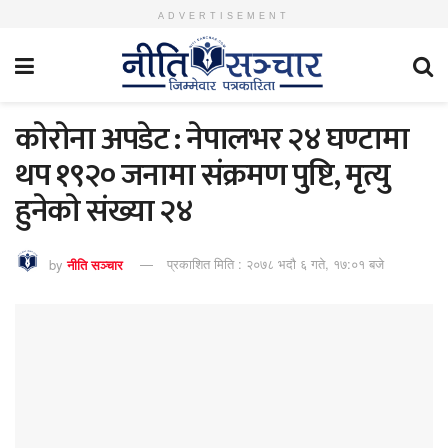
ADVERTISEMENT
काेराेना अपडेट : नेपालभर २४ घण्टामा
थप १९२० जनामा संक्रमण पुष्टि, मृत्यु
हुनेकाे संख्या २४
by
नीति सञ्चार
प्रकाशित मिति : २०७८ भदौ ६ गते, १७:०१ बजे