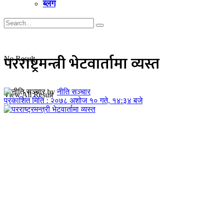
ब्लग
परराष्ट्रमन्त्री भेटवार्तामा व्यस्त
No Result
by
नीति सञ्चार
View All Result
प्रकाशित मिति : २०७८ अशोज १० गते, १४:३४ बजे