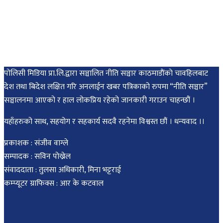
पोलिसी मिडिया प्रा.लि.द्वारा सञ्चालित नीति सञ्चार काठमाडाैंकाे चावहिलबाट
देश तथा बिदेश लक्षित गरि अनलाईन खबर पत्रिकाको रुपमा “नीति सञ्चार”
सञ्चालनमा आएको र हाल लोकप्रिय रहेको जानकारी गराउन चाहन्छौं ।
यहाँहरुको साथ, सहयोग र सहकार्य सदवै रहनेमा विश्वस्त छौं । धन्यवाद ।।
प्रकाशक : संजीव वाग्ले
सम्पादक : सविन पोख्रेल
संवाददाता : तुलसा अधिकारी, मिना भट्टराई
कम्प्यूटर ग्राफिक्स : आर के कटवाल