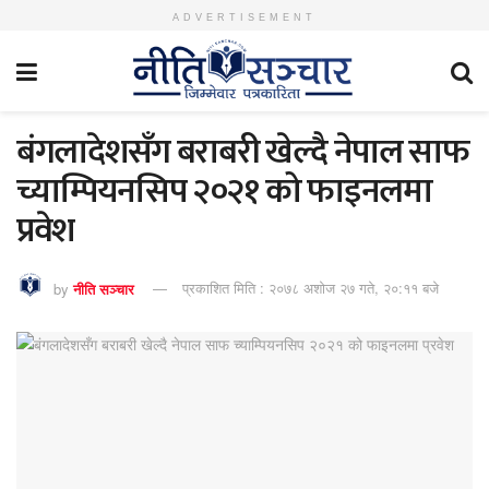
ADVERTISEMENT
बंगलादेशसँग बराबरी खेल्दै नेपाल साफ
च्याम्पियनसिप २०२१ को फाइनलमा
प्रवेश
by
नीति सञ्चार
प्रकाशित मिति : २०७८ अशोज २७ गते, २०:११ बजे