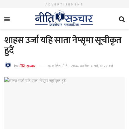
ADVERTISEMENT
शाहस उर्जा यहि साता नेप्सृमा सूचीकृत
हुदैं
by
नीति सञ्चार
प्रकाशित मिति : २०७८ कार्तिक ८ गते, ७:२९ बजे