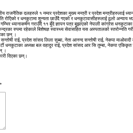
 राजनैतिक दलहरुले १ नम्वर प्रदेशका मुख्य मन्त्री र प्रदेश मन्त्रीहरुलाई ध्यान
 रोएिको र धनकुटामा शुन्यता छाउँदै गएको र धनकुटावासीहरुलाई ठूलो अन्याय भ
को गम्भिर ध्यानाकर्षण गराउँदै ११ बुँदे ज्ञापन पत्र बुझाएको नेपाली कांग्रेस धनक
न्द्रका रुपमा रहेकाले बिशेषज्ञ स्वास्थ्य सेवासहित यस अस्पतालको स्तरोन्नति
हेका छन् ।
्तोषी राई, प्रदेश सांसद लिला सुब्बा, नेता आनन्द सन्तोषी राई, नेकपा माओवादी केन
र्टी धनकुटाका अध्यक्ष बल वहादुर राई, प्रदेश सांसद आर सि तुम्बा, नेकपा एकिकृ
न् ।
नकारी दिएका छन्।
*