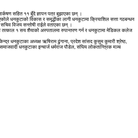
ार्कषण सहित ११ बुँदे ज्ञापन पत्र बुझाएका छन् ।
एकोले धनकुटाको विकास र समृद्धीका लागी धनकुटामा क्रियाशिल सत्ता गठबन्धन
ुटाका सचिव विजय सन्तोषी राईले वताएका छन् ।
 गरी तत्काल १ सय शैयाको अस्पतालमा रुपान्तरण गर्न र धनकुटामा मेडिकल कलेज
्द्र धनकुटाका अध्यक्ष ऋषिराम ढुंगाना, प्रदेश सांसद कुसुम कुमारी श्रेष्ठ,
त समाजवादी धनकुटाका इन्चार्ज धर्मराज पौडेल, संघिय लोकतान्त्रिक मञ्च