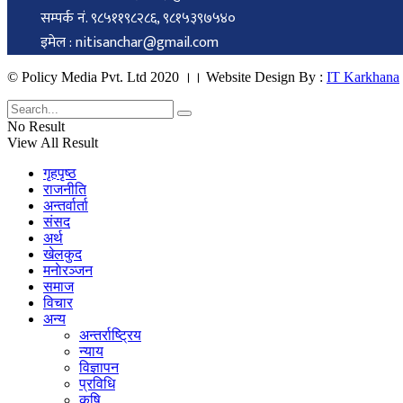
सम्पर्क नं. ९८५११९८२८६, ९८१५३९७५४०
इमेल : nitisanchar@gmail.com
© Policy Media Pvt. Ltd 2020 ।। Website Design By :
IT Karkhana
No Result
View All Result
गृहपृष्ठ
राजनीति
अन्तर्वार्ता
संसद
अर्थ
खेलकुद
मनाेरञ्जन
समाज
विचार
अन्य
अन्तर्राष्ट्रिय
न्याय
विज्ञापन
प्रविधि
कृषि