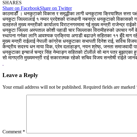
SHARES
Share on Facebook
Share on Twitter
काठमाडाैँ । धनकुटाको विकास र समृद्धीका लागी धनकुटामा क्रियाशिल सत्ता पक्षीय
धनकुटा जिल्लालाई १ नम्वर प्रदेशको राजधानी नबनाएर धनकुटाको विकासको गति
दलहरुले मुख्य मन्त्रीको कार्यालय विराटनगरमामा गई मुख्य मन्त्री राजेन्द्र राई
धनकुटा जिल्ला अस्पताल कोशी पहाडी चार जिल्लाका विरामीहरुको उपचार गर्ने के
स्थापना गर्नका लागि आवश्यक प्रक्रिया अगाडी बढाउने सहितका ११ बुँदे माग र
मुख्य मन्त्री राईलाई नेपाली कांग्रेस धनकुटाका सभापती दिनेश राई, सविच विजय सन
केन्द्रीय सदस्य धन माया विक, प्रेम दलाहाङ्ग, नयन श्रेष्ठ, जनता समाजवादी पा
धनकुटाका इन्चार्ज चन्द्र सिंह नेम्वाङ्ग सहितकाे टाेलीले साे माग पत्र बुझाएका हु
साे मागप्रति मुख्यमन्त्री राई सकारात्मक रहेकाे सचिव विजय सन्ताेषी राईले जा
Leave a Reply
Your email address will not be published.
Required fields are marked
Comment
*