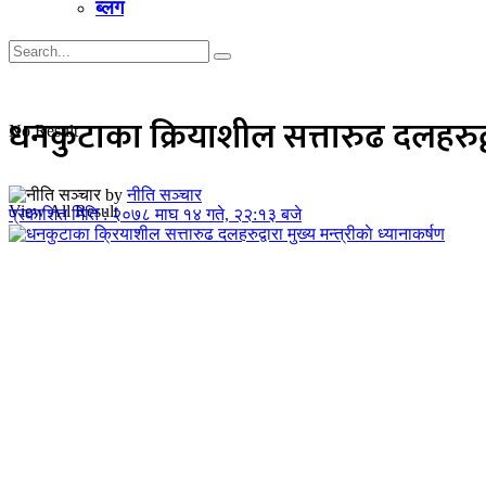
ब्लग
धनकुटाका क्रियाशील सत्तारुढ दलहरुद्वार
No Result
by
नीति सञ्चार
View All Result
प्रकाशित मिति : २०७८ माघ १४ गते, २२:१३ बजे