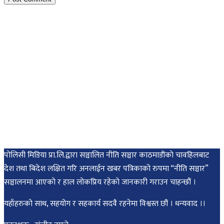
पोलिसी मिडिया प्रा.लि.द्वारा सञ्चालित नीति सञ्चार काठमाडाैंकाे चावहिलबाट
देश तथा बिदेश लक्षित गरि अनलाईन खबर पत्रिकाको रुपमा “नीति सञ्चार”
सञ्चालनमा आएको र हाल लोकप्रिय रहेको जानकारी गराउन चाहन्छौं ।
यहाँहरुको साथ, सहयोग र सहकार्य सदवै रहनेमा विश्वस्त छौं । धन्यवाद ।।