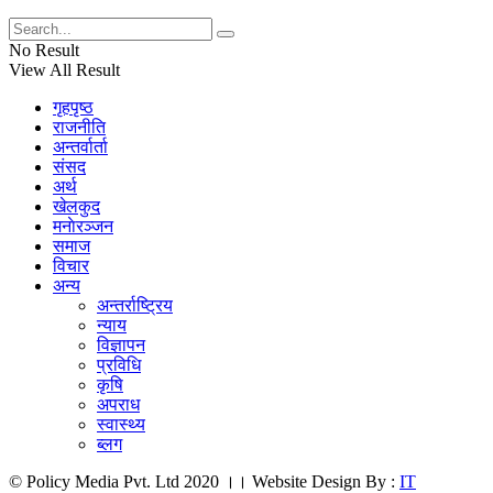
No Result
View All Result
गृहपृष्ठ
राजनीति
अन्तर्वार्ता
संसद
अर्थ
खेलकुद
मनाेरञ्जन
समाज
विचार
अन्य
अन्तर्राष्ट्रिय
न्याय
विज्ञापन
प्रविधि
कृषि
अपराध
स्वास्थ्य
ब्लग
© Policy Media Pvt. Ltd 2020 ।। Website Design By :
IT