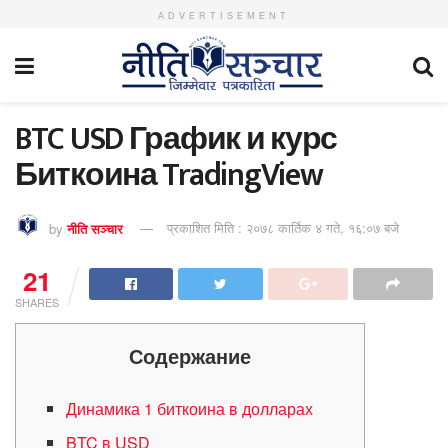
ADVERTISEMENT
BTC USD График и курс
Биткоина TradingView
by
नीति सञ्चार
प्रकाशित मिति : २०७८ कार्तिक ४ गते, १६:०७ बजे
21
SHARES
Содержание
Динамика 1 биткоина в долларах
BTC в USD