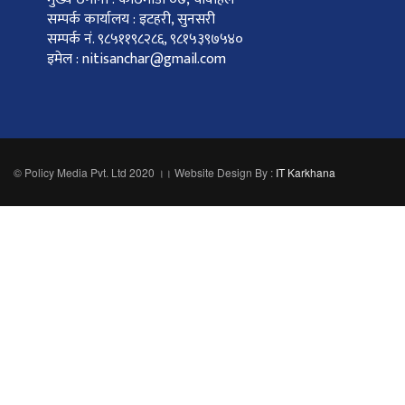
सम्पर्क कार्यालय : इटहरी, सुनसरी
सम्पर्क नं. ९८५११९८२८६, ९८१५३९७५४०
इमेल : nitisanchar@gmail.com
© Policy Media Pvt. Ltd 2020 ।। Website Design By :
IT Karkhana