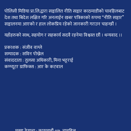
पोलिसी मिडिया प्रा.लि.द्वारा सञ्चालित नीति सञ्चार काठमाडाैंकाे चावहिलबाट
देश तथा बिदेश लक्षित गरि अनलाईन खबर पत्रिकाको रुपमा “नीति सञ्चार”
सञ्चालनमा आएको र हाल लोकप्रिय रहेको जानकारी गराउन चाहन्छौं ।
यहाँहरुको साथ, सहयोग र सहकार्य सदवै रहनेमा विश्वस्त छौं । धन्यवाद ।।
प्रकाशक : संजीव वाग्ले
सम्पादक : सविन पोख्रेल
संवाददाता : तुलसा अधिकारी, मिना भट्टराई
कम्प्यूटर ग्राफिक्स : आर के कटवाल
मुख्य ठेगाना : काठमाडौं ०७, चावहिल