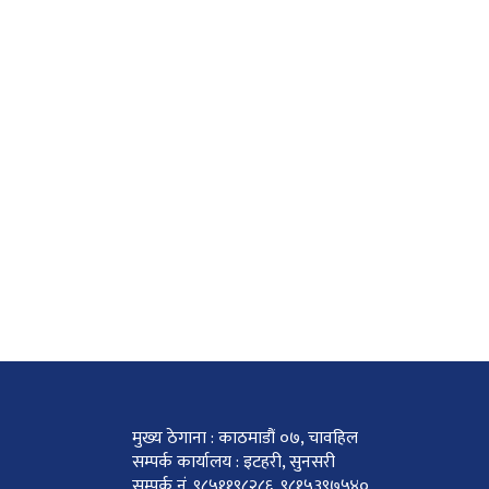
मुख्य ठेगाना : काठमाडौं ०७, चावहिल
सम्पर्क कार्यालय : इटहरी, सुनसरी
सम्पर्क नं. ९८५११९८२८६, ९८१५३९७५४०