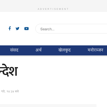
ADVERTISEMENT
संसद
अर्थ
खेलकुद
मनाेरञ्जन
्देश
९ गते, १४:३४ बजे