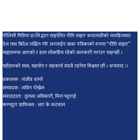
पोलिसी मिडिया प्रा.लि.द्वारा सञ्चालित नीति सञ्चार काठमाडाैंकाे चावहिलबाट
देश तथा बिदेश लक्षित गरि अनलाईन खबर पत्रिकाको रुपमा “नीति सञ्चार”
सञ्चालनमा आएको र हाल लोकप्रिय रहेको जानकारी गराउन चाहन्छौं ।
यहाँहरुको साथ, सहयोग र सहकार्य सदवै रहनेमा विश्वस्त छौं । धन्यवाद ।।
प्रकाशक : संजीव वाग्ले
सम्पादक : सविन पोख्रेल
संवाददाता : तुलसा अधिकारी, मिना भट्टराई
कम्प्यूटर ग्राफिक्स : आर के कटवाल