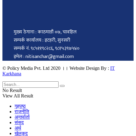
मुख्य ठेगाना : काठमाडौं ०७, चावहिल
सम्पर्क कार्यालय : इटहरी, सुनसरी
सम्पर्क नं. ९८५११९८२८६, ९८१५३९७५४०
इमेल : nitisanchar@gmail.com
© Policy Media Pvt. Ltd 2020 ।। Website Design By :
IT
Karkhana
No Result
View All Result
गृहपृष्ठ
राजनीति
अन्तर्वार्ता
संसद
अर्थ
खेलकुद