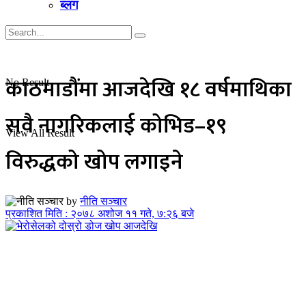
ब्लग
काठमाडौंमा आजदेखि १८ वर्षमाथिका
No Result
सवै नागरिकलाई कोभिड–१९
View All Result
विरुद्धको खोप लगाइने
by
नीति सञ्चार
प्रकाशित मिति : २०७८ अशोज ११ गते, ७:२६ बजे