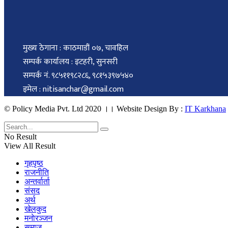
मुख्य ठेगाना : काठमाडौं ०७, चावहिल
सम्पर्क कार्यालय : इटहरी, सुनसरी
सम्पर्क नं. ९८५११९८२८६, ९८१५३९७५४०
इमेल : nitisanchar@gmail.com
© Policy Media Pvt. Ltd 2020 ।। Website Design By :
IT Karkhana
No Result
View All Result
गृहपृष्ठ
राजनीति
अन्तर्वार्ता
संसद
अर्थ
खेलकुद
मनाेरञ्जन
समाज