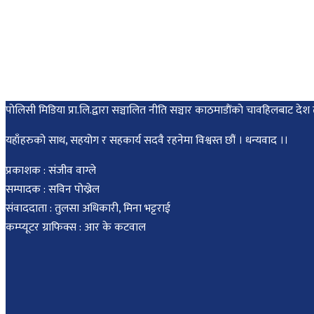
पोलिसी मिडिया प्रा.लि.द्वारा सञ्चालित नीति सञ्चार काठमाडाैंकाे चावहिलबाट
यहाँहरुको साथ, सहयोग र सहकार्य सदवै रहनेमा विश्वस्त छौं । धन्यवाद ।।
प्रकाशक : संजीव वाग्ले
सम्पादक : सविन पोख्रेल
संवाददाता : तुलसा अधिकारी, मिना भट्टराई
कम्प्यूटर ग्राफिक्स : आर के कटवाल