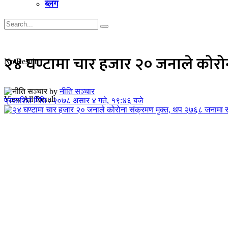
ब्लग
२४ घण्टामा चार हजार २० जनाले कोरोना
No Result
by
नीति सञ्चार
View All Result
प्रकाशित मिति : २०७८ असार ४ गते, १९:४६ बजे