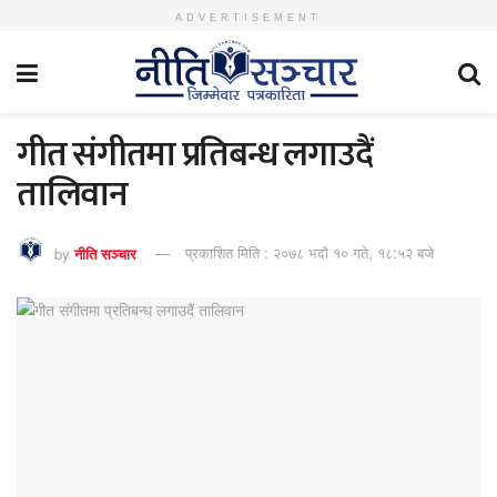
ADVERTISEMENT
गीत संगीतमा प्रतिबन्ध लगाउदैं
तालिवान
by
नीति सञ्चार
प्रकाशित मिति : २०७८ भदौ १० गते, १८:५२ बजे