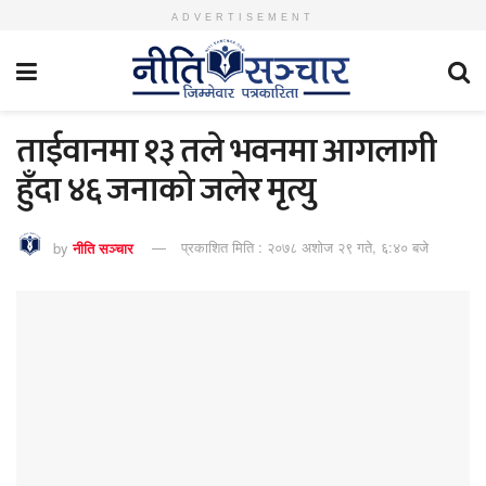
ADVERTISEMENT
ताईवानमा १३ तले भवनमा आगलागी
हुँदा ४६ जनाको जलेर मृत्यु
by
नीति सञ्चार
प्रकाशित मिति : २०७८ अशोज २९ गते, ६:४० बजे