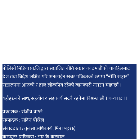
पोलिसी मिडिया प्रा.लि.द्वारा सञ्चालित नीति सञ्चार काठमाडाैंकाे चावहिलबाट
देश तथा बिदेश लक्षित गरि अनलाईन खबर पत्रिकाको रुपमा “नीति सञ्चार”
सञ्चालनमा आएको र हाल लोकप्रिय रहेको जानकारी गराउन चाहन्छौं ।
यहाँहरुको साथ, सहयोग र सहकार्य सदवै रहनेमा विश्वस्त छौं । धन्यवाद ।।
प्रकाशक : संजीव वाग्ले
सम्पादक : सविन पोख्रेल
संवाददाता : तुलसा अधिकारी, मिना भट्टराई
कम्प्यूटर ग्राफिक्स : आर के कटवाल