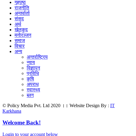
गृहपृष्ठ
राजनीति
अन्तर्वार्ता
संसद
अर्थ
खेलकुद
मनाेरञ्जन
समाज
विचार
अन्य
अन्तर्राष्ट्रिय
न्याय
विज्ञापन
प्रविधि
कृषि
अपराध
स्वास्थ्य
ब्लग
© Policy Media Pvt. Ltd 2020 ।। Website Design By :
IT
Karkhana
Welcome Back!
Login to your account below