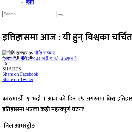
ब्लग
इतिहासमा आज : यी हुन् विश्वका चर्चि
No Result
by
नीति सञ्चार
View All Result
प्रकाशित मिति : २०७८ भदौ ९ गते, ७:४७ बजे
26
SHARES
Share on Facebook
Share on Twitter
काठमाडौं ९ भदौ ।
आज को दिन २५ अगस्तमा विश्व इतिहासम
इतिहासमा भएका केही महत्वपूर्ण घटनाः
निल आमस्ट्रोङ