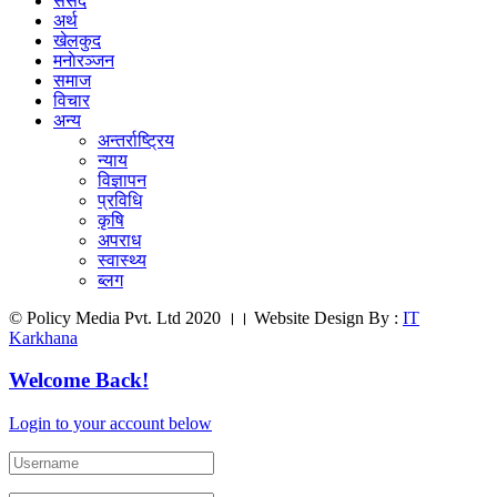
संसद
अर्थ
खेलकुद
मनाेरञ्जन
समाज
विचार
अन्य
अन्तर्राष्ट्रिय
न्याय
विज्ञापन
प्रविधि
कृषि
अपराध
स्वास्थ्य
ब्लग
© Policy Media Pvt. Ltd 2020 ।। Website Design By :
IT
Karkhana
Welcome Back!
Login to your account below