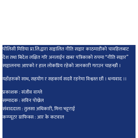
पोलिसी मिडिया प्रा.लि.द्वारा सञ्चालित नीति सञ्चार काठमाडाैंकाे चावहिलबाट
देश तथा बिदेश लक्षित गरि अनलाईन खबर पत्रिकाको रुपमा “नीति सञ्चार”
सञ्चालनमा आएको र हाल लोकप्रिय रहेको जानकारी गराउन चाहन्छौं ।
यहाँहरुको साथ, सहयोग र सहकार्य सदवै रहनेमा विश्वस्त छौं । धन्यवाद ।।
प्रकाशक : संजीव वाग्ले
सम्पादक : सविन पोख्रेल
संवाददाता : तुलसा अधिकारी, मिना भट्टराई
कम्प्यूटर ग्राफिक्स : आर के कटवाल