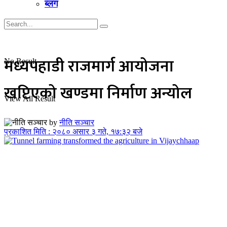
ब्लग
मध्यपहाडी राजमार्ग आयोजना
No Result
खप्टिएको खण्डमा निर्माण अन्योल
View All Result
by
नीति सञ्चार
प्रकाशित मिति : २०८० असार ३ गते, १७:३२ बजे