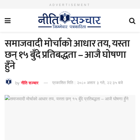
ADVERTISEMENT
समाजवादी मोर्चाको आधार तय, यस्ता
छन् १५ बुँदे प्रतिबद्धता – आजै घोषणा
हुँने
by
नीति सञ्चार
प्रकाशित मिति : २०८० असार ३ गते, २२:३५ बजे