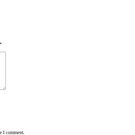
*
me I comment.