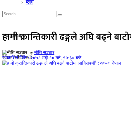
ब्लग
हामी क्रान्तिकारी ढङ्गले अघि बढ्ने बाटो
No Result
by
नीति सञ्चार
View All Result
प्रकाशित मिति : २०७८ भदौ १० गते, १५:३० बजे