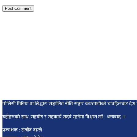
पोलिसी मिडिया प्रा.लि.द्वारा सञ्चालित नीति सञ्चार काठमाडाैंकाे चावहिलबाट
यहाँहरुको साथ, सहयोग र सहकार्य सदवै रहनेमा विश्वस्त छौं । धन्यवाद ।।
प्रकाशक : संजीव वाग्ले