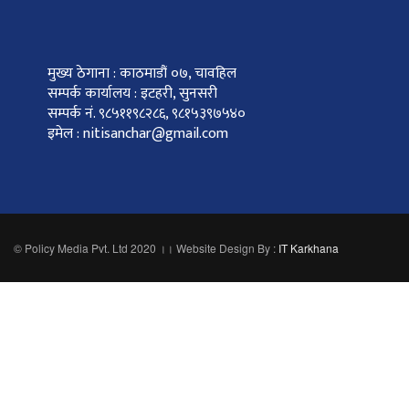
मुख्य ठेगाना : काठमाडौं ०७, चावहिल
सम्पर्क कार्यालय : इटहरी, सुनसरी
सम्पर्क नं. ९८५११९८२८६, ९८१५३९७५४०
इमेल : nitisanchar@gmail.com
© Policy Media Pvt. Ltd 2020 ।। Website Design By :
IT Karkhana