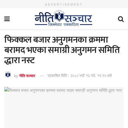
ADVERTISEMENT
फिक्कल बजार अनुगमनका क्रममा
बरामद भएका समाग्री अनुगमन समिति
द्धारा नस्ट
by
नीति सञ्चार
प्रकाशित मिति : २०८० भदौ १३ गते, १९:१५ बजे