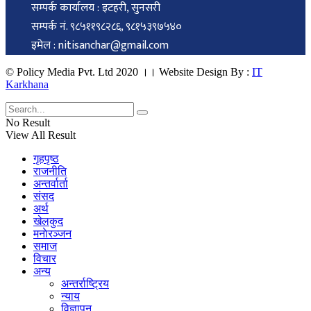
सम्पर्क कार्यालय : इटहरी, सुनसरी
सम्पर्क नं. ९८५११९८२८६, ९८१५३९७५४०
इमेल : nitisanchar@gmail.com
© Policy Media Pvt. Ltd 2020 ।। Website Design By :
IT
Karkhana
No Result
View All Result
गृहपृष्ठ
राजनीति
अन्तर्वार्ता
संसद
अर्थ
खेलकुद
मनाेरञ्जन
समाज
विचार
अन्य
अन्तर्राष्ट्रिय
न्याय
विज्ञापन