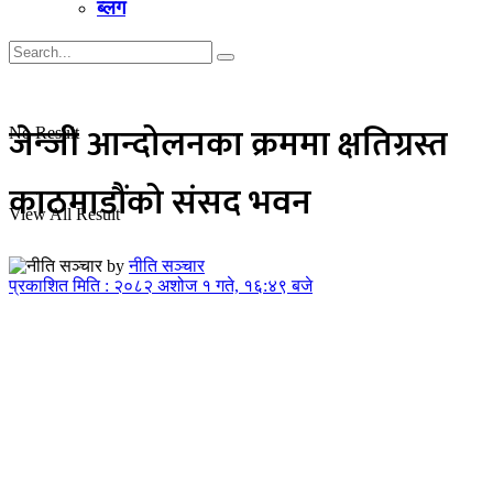
ब्लग
जेन्जी आन्दोलनका क्रममा क्षतिग्रस्त
No Result
काठमाडौंको संसद भवन
View All Result
by
नीति सञ्चार
प्रकाशित मिति : २०८२ अशोज १ गते, १६:४९ बजे