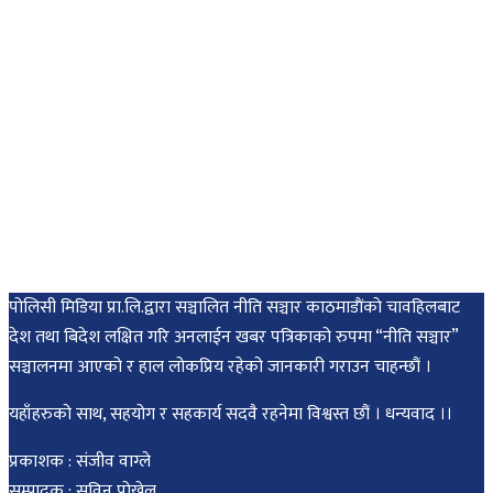
पोलिसी मिडिया प्रा.लि.द्वारा सञ्चालित नीति सञ्चार काठमाडाैंकाे चावहिलबाट
देश तथा बिदेश लक्षित गरि अनलाईन खबर पत्रिकाको रुपमा “नीति सञ्चार”
सञ्चालनमा आएको र हाल लोकप्रिय रहेको जानकारी गराउन चाहन्छौं ।
यहाँहरुको साथ, सहयोग र सहकार्य सदवै रहनेमा विश्वस्त छौं । धन्यवाद ।।
प्रकाशक : संजीव वाग्ले
सम्पादक : सविन पोख्रेल