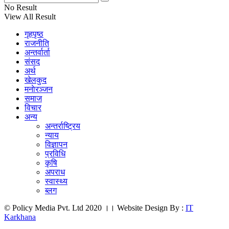
No Result
View All Result
गृहपृष्ठ
राजनीति
अन्तर्वार्ता
संसद
अर्थ
खेलकुद
मनाेरञ्जन
समाज
विचार
अन्य
अन्तर्राष्ट्रिय
न्याय
विज्ञापन
प्रविधि
कृषि
अपराध
स्वास्थ्य
ब्लग
© Policy Media Pvt. Ltd 2020 ।। Website Design By :
IT
Karkhana