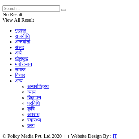
No Result
View All Result
गृहपृष्ठ
राजनीति
अन्तर्वार्ता
संसद
अर्थ
खेलकुद
मनाेरञ्जन
समाज
विचार
अन्य
अन्तर्राष्ट्रिय
न्याय
विज्ञापन
प्रविधि
कृषि
अपराध
स्वास्थ्य
ब्लग
© Policy Media Pvt. Ltd 2020 ।। Website Design By :
IT