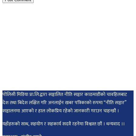
पोलिसी मिडिया प्रा.लि.द्वारा सञ्चालित नीति सञ्चार काठमाडाैंकाे चावहिलबाट
देश तथा बिदेश लक्षित गरि अनलाईन खबर पत्रिकाको रुपमा “नीति सञ्चार”
सञ्चालनमा आएको र हाल लोकप्रिय रहेको जानकारी गराउन चाहन्छौं ।
यहाँहरुको साथ, सहयोग र सहकार्य सदवै रहनेमा विश्वस्त छौं । धन्यवाद ।।