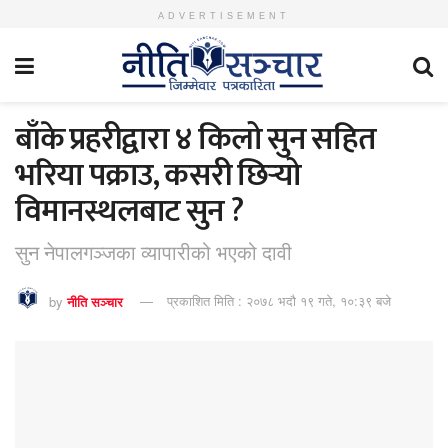
ADVERTISEMENT
बाँके प्रहरीद्वारा ४ किलो सुन सहित
भरिया पक्राउ, कसरी छिर्‍यो
विमानस्थलबाट सुन ?
सुन नेपालगञ्जका व्यापारीको भएको दावी
by
नीति सञ्चार
प्रकाशित मिति : २०७८ भदौ १९ गते, १०:३९ बजे