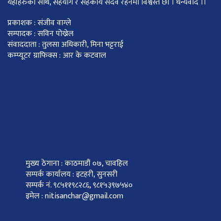
यहाँहरुको साथ, सहयोग र सहकार्य सदवै रहनेमा विश्वस्त छौं । धन्यवाद ।।
प्रकाशक : संजीव वाग्ले
सम्पादक : सविन पोख्रेल
संवाददाता : तुलसा अधिकारी, मिना भट्टराई
कम्प्यूटर ग्राफिक्स : आर के कटवाल
मुख्य ठेगाना : काठमाडौं ०७, चावहिल
सम्पर्क कार्यालय : इटहरी, सुनसरी
सम्पर्क नं. ९८५११९८२८६, ९८१५३९७५४०
इमेल : nitisanchar@gmail.com